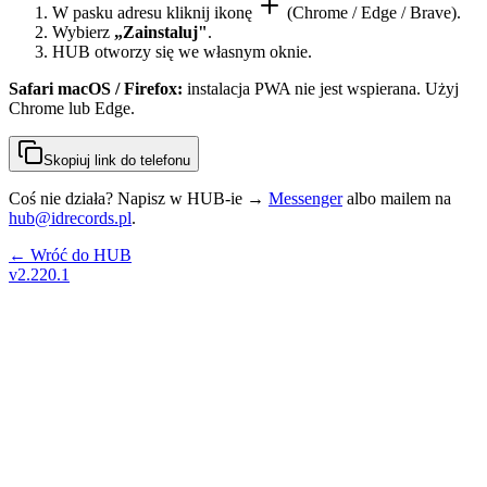
W pasku adresu kliknij ikonę
(Chrome / Edge / Brave).
Wybierz
„Zainstaluj"
.
HUB otworzy się we własnym oknie.
Safari macOS / Firefox:
instalacja PWA nie jest wspierana. Użyj
Chrome lub Edge.
Skopiuj link do telefonu
Coś nie działa? Napisz w HUB-ie →
Messenger
albo mailem na
hub@idrecords.pl
.
← Wróć do HUB
v2.220.1